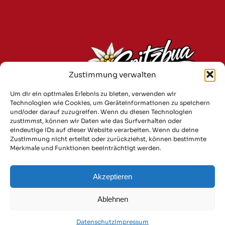
Zustimmung verwalten
Um dir ein optimales Erlebnis zu bieten, verwenden wir
Technologien wie Cookies, um Geräteinformationen zu speichern
und/oder darauf zuzugreifen. Wenn du diesen Technologien
zustimmst, können wir Daten wie das Surfverhalten oder
Spitzi Entertainment
eindeutige IDs auf dieser Website verarbeiten. Wenn du deine
Unterdietzing 27b
Zustimmung nicht erteilst oder zurückziehst, können bestimmte
Merkmale und Funktionen beeinträchtigt werden.
94034 Passau
Telefon:
+49 1757280213
Akzeptieren
E-Mail:
info@spitzbua-markus.com
Ablehnen
Timeline Stories
»
2003: Vom
Tortenheber zum Mikroständer.
made by OSCARA Group
Datenschutz
Impressum