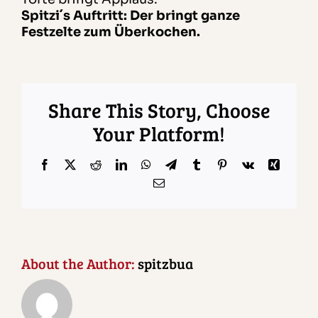
Spitzi´s Auftritt: Der bringt ganze
Festzelte zum Überkochen.
Share This Story, Choose
Your Platform!
Facebook
X
Reddit
LinkedIn
WhatsApp
Telegram
Tumblr
Pinterest
Vk
Xing
Email
About the Author:
spitzbua