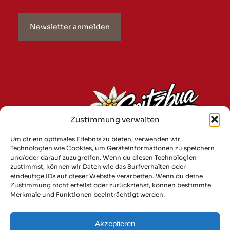
Newsletter anmelden
Zustimmung verwalten
Um dir ein optimales Erlebnis zu bieten, verwenden wir
Technologien wie Cookies, um Geräteinformationen zu speichern
und/oder darauf zuzugreifen. Wenn du diesen Technologien
zustimmst, können wir Daten wie das Surfverhalten oder
Spitzi Entertainment
eindeutige IDs auf dieser Website verarbeiten. Wenn du deine
Unterdietzing 27b
Zustimmung nicht erteilst oder zurückziehst, können bestimmte
Merkmale und Funktionen beeinträchtigt werden.
94034 Passau
Telefon:
+49 1757280213
Akzeptieren
E-Mail:
info@spitzbua-markus.com