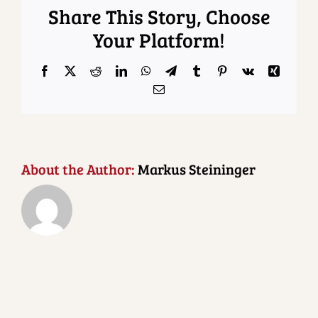
Share This Story, Choose
Your Platform!
Facebook
X
Reddit
LinkedIn
WhatsApp
Telegram
Tumblr
Pinterest
Vk
Xing
Email
About the Author:
Markus Steininger