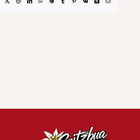
Facebook
X
Reddit
LinkedIn
WhatsApp
Telegram
Tumblr
Pinterest
Vk
Xing
Email