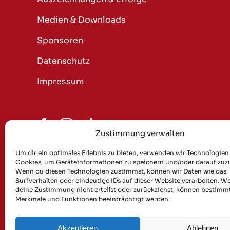
Medien & Downloads
Sponsoren
Datenschutz
Impressum
Zustimmung verwalten
Bleib spitz – abonnier dich rei
Um dir ein optimales Erlebnis zu bieten, verwenden wir Technologien
Cookies, um Geräteinformationen zu speichern und/oder darauf zuzu
Wenn du diesen Technologien zustimmst, können wir Daten wie das
News, Termine, Lieder & ein bisseerl Schmäh – 
Surfverhalten oder eindeutige IDs auf dieser Website verarbeiten. W
deine Zustimmung nicht erteilst oder zurückziehst, können bestimm
Merkmale und Funktionen beeinträchtigt werden.
Akzeptieren
Ablehnen