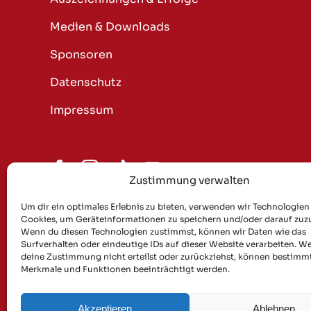
Medien & Downloads
Sponsoren
Datenschutz
Impressum
Zustimmung verwalten
Bleib spitz – abonnier dich rei
Um dir ein optimales Erlebnis zu bieten, verwenden wir Technologien
Cookies, um Geräteinformationen zu speichern und/oder darauf zuzu
Wenn du diesen Technologien zustimmst, können wir Daten wie das
News, Termine, Lieder & ein bisseerl Schmäh – 
Surfverhalten oder eindeutige IDs auf dieser Website verarbeiten. W
deine Zustimmung nicht erteilst oder zurückziehst, können bestimm
Merkmale und Funktionen beeinträchtigt werden.
Akzeptieren
Ablehnen