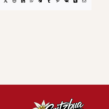
Facebook
X
Reddit
LinkedIn
WhatsApp
Telegram
Tumblr
Pinterest
Vk
Xing
Email