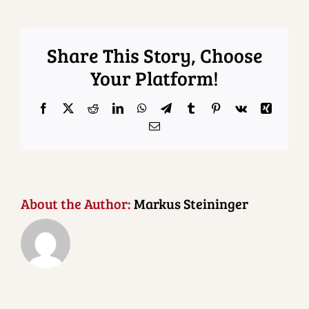
Share This Story, Choose
Your Platform!
Facebook
X
Reddit
LinkedIn
WhatsApp
Telegram
Tumblr
Pinterest
Vk
Xing
Email
About the Author:
Markus Steininger