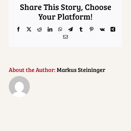
Share This Story, Choose
Your Platform!
Facebook
X
Reddit
LinkedIn
WhatsApp
Telegram
Tumblr
Pinterest
Vk
Xing
Email
About the Author:
Markus Steininger