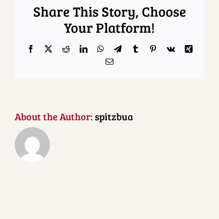
Share This Story, Choose
Your Platform!
Facebook
X
Reddit
LinkedIn
WhatsApp
Telegram
Tumblr
Pinterest
Vk
Xing
Email
About the Author:
spitzbua