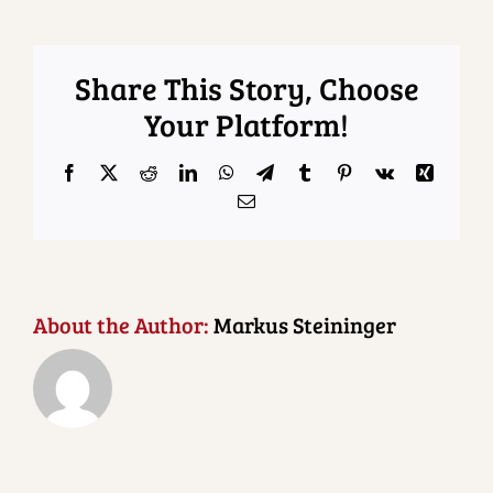
Share This Story, Choose
Your Platform!
Facebook
X
Reddit
LinkedIn
WhatsApp
Telegram
Tumblr
Pinterest
Vk
Xing
Email
About the Author:
Markus Steininger