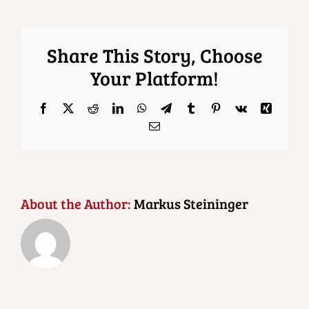
Share This Story, Choose
Your Platform!
Facebook
X
Reddit
LinkedIn
WhatsApp
Telegram
Tumblr
Pinterest
Vk
Xing
Email
About the Author:
Markus Steininger