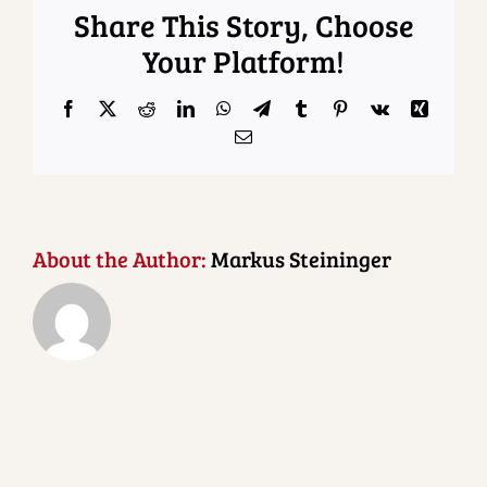
Share This Story, Choose
Your Platform!
Facebook
X
Reddit
LinkedIn
WhatsApp
Telegram
Tumblr
Pinterest
Vk
Xing
Email
About the Author:
Markus Steininger